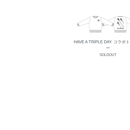
HAVE A TRIPLE DAY. コラ
ー
SOLDOUT